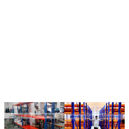
meja kasir & rak
rak hijau
rokok/kosmetik
rak merah
rak biru