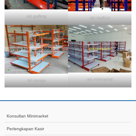
rak gudang
rak medium
rak minimarket
rak orange
Konsultan Minimarket
Perlengkapan Kasir