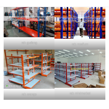
rak gudang
rak medium
rak minimarket
rak orange