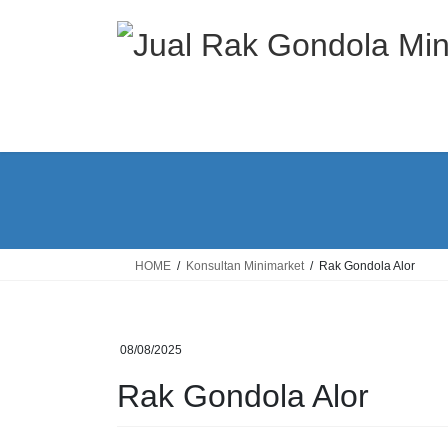
Skip
Skip
to
to
the
the
content
Navigation
HOME
Konsultan Minimarket
Rak Gondola Alor
08/08/2025
Rak Gondola Alor