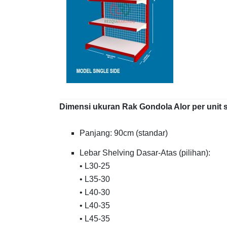
Dimensi ukuran Rak Gondola Alor per unit s
Panjang: 90cm (standar)
Lebar Shelving Dasar-Atas (pilihan):
• L30-25
• L35-30
• L40-30
• L40-35
• L45-35