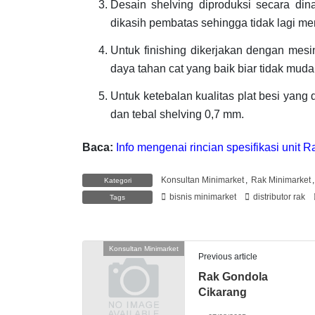
Desain shelving diproduksi secara di
dikasih pembatas sehingga tidak lagi m
Untuk finishing dikerjakan dengan mes
daya tahan cat yang baik biar tidak mud
Untuk ketebalan kualitas plat besi yang 
dan tebal shelving 0,7 mm.
Baca:
Info mengenai rincian spesifikasi unit 
Konsultan Minimarket
,
Rak Minimarket
Kategori
bisnis minimarket
distributor rak
Tags
Konsultan Minimarket
Previous article
Rak Gondola
Cikarang