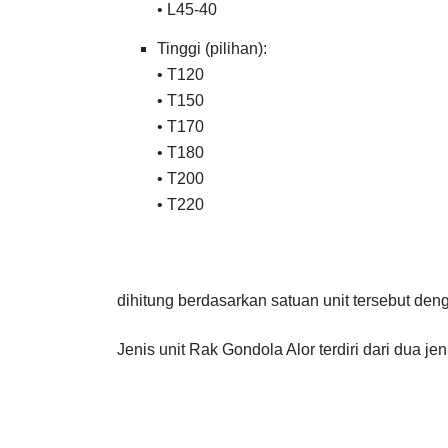
• L45-40
Tinggi (pilihan):
• T120
• T150
• T170
• T180
• T200
• T220
dihitung berdasarkan satuan unit tersebut de
Jenis unit Rak Gondola Alor terdiri dari dua jen