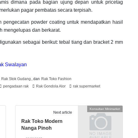
namis dimana pada bagian ujung depan untuk pricetag
emerlukan pagar pembatas secara terpisah.
in pengecatan powder coating untuk mendapatkan hasil
ah mengelupas dan berkarat.
digunakan sebagai berikut: tebal tiang dan bracket 2 mm
Rak Swalayan
,
Rak Stok Gudang
, dan
Rak Toko Fashion
pengadaan rak
Rak Gondola Alor
rak supermarket
Konsultan Minimarket
Next article
Rak Toko Modern
Nanga Pinoh