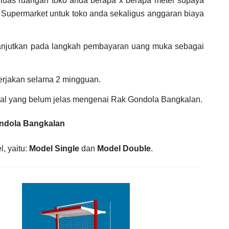
n luas ruangan toko anda berapa x berapa meter supaya
 Supermarket untuk toko anda sekaligus anggaran biaya
lanjutkan pada langkah pembayaran uang muka sebagai
erjakan selama 2 mingguan.
hal yang belum jelas mengenai Rak Gondola Bangkalan.
ondola Bangkalan
, yaitu:
Model Single
dan
Model Double
.