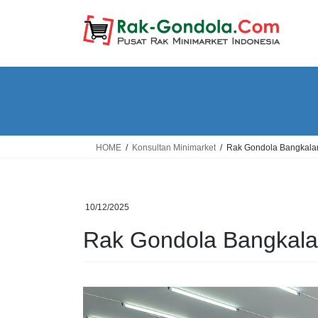
Skip
Skip
to
to
the
the
content
Navigation
HOME
Konsultan Minimarket
Rak Gondola Bangkala
10/12/2025
Rak Gondola Bangkal