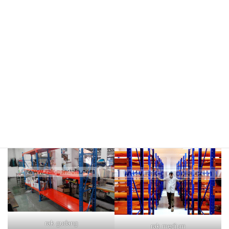
meja kasir & rak
rak hijau
rokok/kosmetik
rak merah
rak biru
rak gudang
rak medium