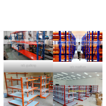
rak merah
rak biru
rak gudang
rak medium