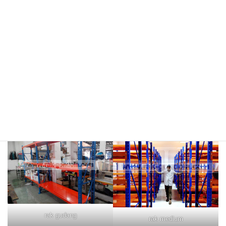
meja kasir & rak
rak hijau
rokok/kosmetik
rak merah
rak biru
rak gudang
rak medium