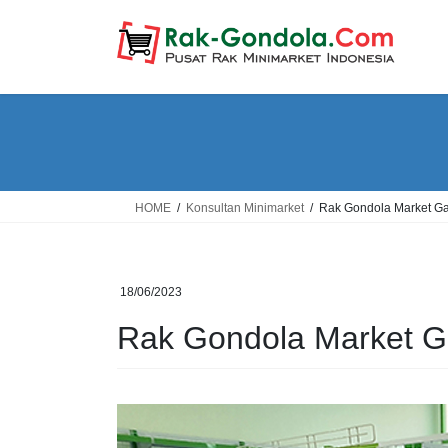
Skip
Skip
to
to
the
the
content
Navigation
HOME
Konsultan Minimarket
Rak Gondola Market Ga
18/06/2023
Rak Gondola Market G