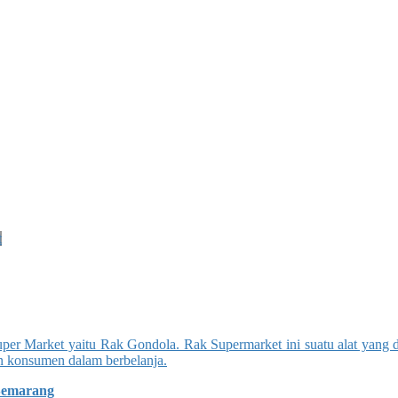
t
uper Market yaitu Rak Gondola. Rak Supermarket ini suatu alat yang 
n konsumen dalam berbelanja.
 Semarang