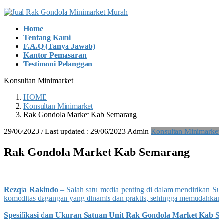
Skip
Skip
to
to
Home
the
the
Tentang Kami
content
Navigation
F.A.Q (Tanya Jawab)
Kantor Pemasaran
Testimoni Pelanggan
Konsultan Minimarket
HOME
Konsultan Minimarket
Rak Gondola Market Kab Semarang
29/06/2023
/ Last updated :
29/06/2023
Admin
Konsultan Minimarke
Rak Gondola Market Kab Semarang
Rezqia Rakindo
– Salah satu media penting di dalam mendirikan S
komoditas dagangan yang dinamis dan praktis, sehingga memudahka
Spesifikasi dan Ukuran Satuan Unit Rak Gondola Market Kab