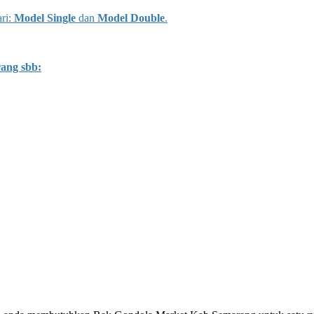
ri:
Model Single
dan
Model Double
.
ang sbb: