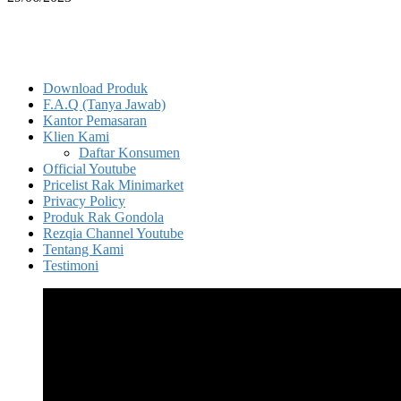
Download Produk
F.A.Q (Tanya Jawab)
Kantor Pemasaran
Klien Kami
Daftar Konsumen
Official Youtube
Pricelist Rak Minimarket
Privacy Policy
Produk Rak Gondola
Rezqia Channel Youtube
Tentang Kami
Testimoni