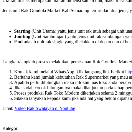
Ukuran di atas merupakan ukuran dimensi satuan unit, maka misalk
Jenis unit Rak Gondola Market Kab Semarang terdiri dari dua jenis, 
Starting
(Unit Utama) yaitu jenis unit rak utuh sebagai unit
Jointing
(Unit Sambungan) yaitu jenis unit rak sambungan ya
End
adalah unit rak single yang diletakkan di depan dan di bel
Langkah-langkah proses melakukan pemesanan Rak Gondola Market K
Kontak kami melalui WhatsApp, klik langsung link berikut
htt
Beritahu kami jumlah kebutuhan Rak Supermarket yang mau a
Apabila perlu dihitungkan maka infokan luas toko anda berap
Jika sudah cocok hitungannya maka dilanjutkan pada tahap pem
Proses produksi Rak Toko Modern dikerjakan selama 2 mingg
Silakan tanyakan kepada kami jika ada hal yang belum dipah
Lihat:
Video Rak Swalayan di Youtube
Kategori