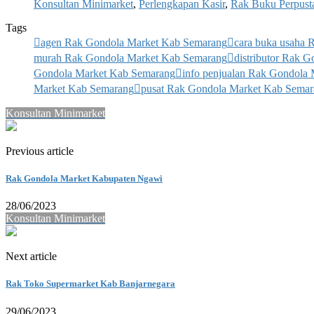
Konsultan Minimarket
,
Perlengkapan Kasir
,
Rak Buku Perpust
Tags
agen Rak Gondola Market Kab Semarang
cara buka usaha
murah Rak Gondola Market Kab Semarang
distributor Rak 
Gondola Market Kab Semarang
info penjualan Rak Gondola
Market Kab Semarang
pusat Rak Gondola Market Kab Sema
Konsultan Minimarket
Previous article
Rak Gondola Market Kabupaten Ngawi
28/06/2023
Konsultan Minimarket
Next article
Rak Toko Supermarket Kab Banjarnegara
29/06/2023