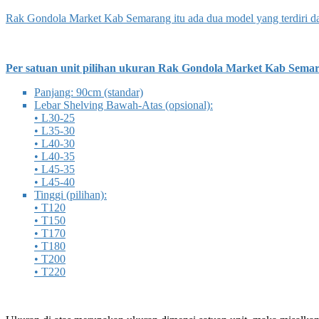
Rak Gondola Market Kab Semarang itu ada dua model yang terdiri da
Per satuan unit pilihan ukuran Rak Gondola Market Kab Semar
Panjang: 90cm (standar)
Lebar Shelving Bawah-Atas (opsional):
• L30-25
• L35-30
• L40-30
• L40-35
• L45-35
• L45-40
Tinggi (pilihan):
• T120
• T150
• T170
• T180
• T200
• T220