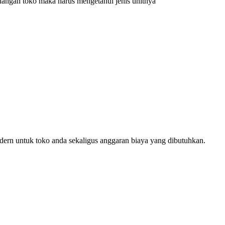
angan toko maka harus mengetahui jenis unitnya
ern untuk toko anda sekaligus anggaran biaya yang dibutuhkan.