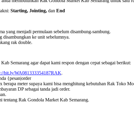
an anda membutuhkan Rak Gondola Market Kab Semarang untuk satu ru
yakni:
Starting,
Jointing,
dan
End
 utama yang menjadi permulaan sebelum disambung-sambung.
ng disambungkan ke unit sebelumnya.
akang rak double.
ab Semarang agar dapat kami respon dengan cepat sebagai berikut:
p://bit.ly/WA081333354187RAK
.
nda {pesan|order
a x berapa meter supaya kami bisa menghitung kebutuhan Rak Toko Mod
bayaran DP sebagai tanda jadi order.
uan.
ami tentang Rak Gondola Market Kab Semarang.