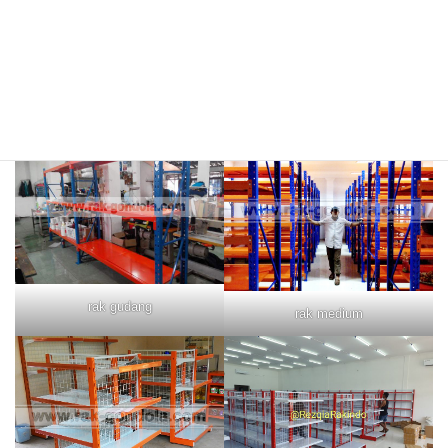
rak merah
rak biru
rak gudang
rak medium