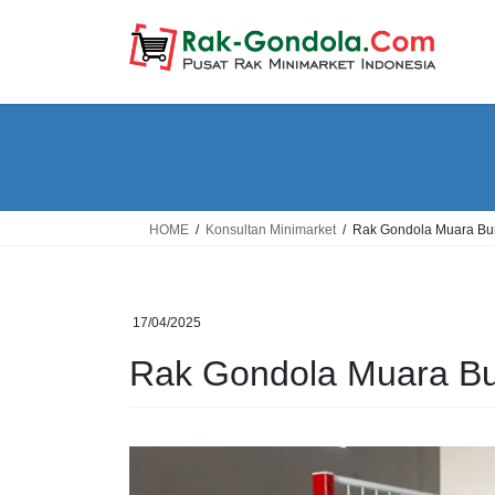
Skip
Skip
to
to
the
the
content
Navigation
HOME
Konsultan Minimarket
Rak Gondola Muara B
17/04/2025
Rak Gondola Muara B