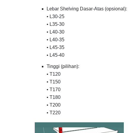
Lebar Shelving Dasar-Atas (opsional):
• L30-25
• L35-30
• L40-30
• L40-35
• L45-35
• L45-40
Tinggi (pilihan):
• T120
• T150
• T170
• T180
• T200
• T220