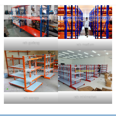
rak gudang
rak medium
rak minimarket
rak orange