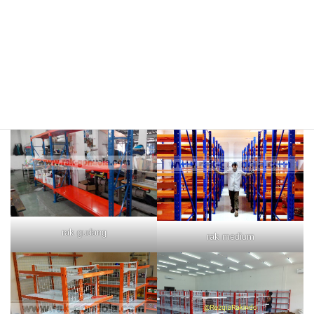
rak merah
rak biru
rak gudang
rak medium