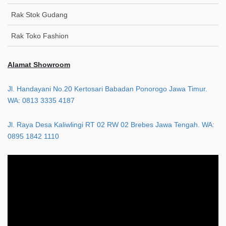
Rak Stok Gudang
Rak Toko Fashion
Alamat Showroom
Jl. Handayani No.20 Kertosari Babadan Ponorogo Jawa Timur.
WA: 0813 3335 4187
Jl. Raya Desa Kaliwlingi RT 02 RW 02 Brebes Jawa Tengah. WA:
0895 1842 1110