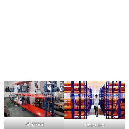
meja kasir & rak
rak hijau
rokok/kosmetik
rak merah
rak biru
rak gudang
rak medium