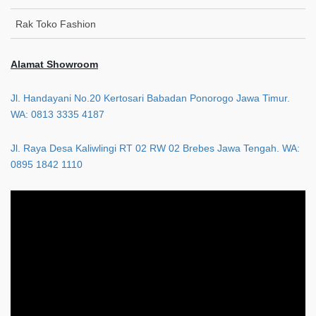
Rak Toko Fashion
Alamat Showroom
Jl. Handayani No.20 Kertosari Babadan Ponorogo Jawa Timur.
WA: 0813 3335 4187
Jl. Raya Desa Kaliwlingi RT 02 RW 02 Brebes Jawa Tengah. WA:
0895 1842 1110