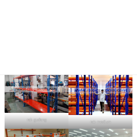
rak merah
rak biru
rak gudang
rak medium