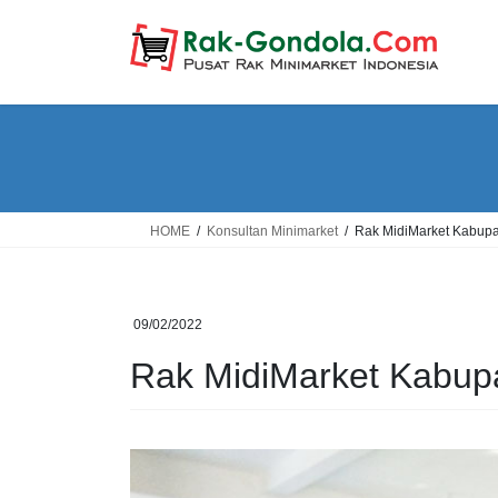
Skip
Skip
to
to
the
the
content
Navigation
HOME
Konsultan Minimarket
Rak MidiMarket Kabup
09/02/2022
Rak MidiMarket Kabup