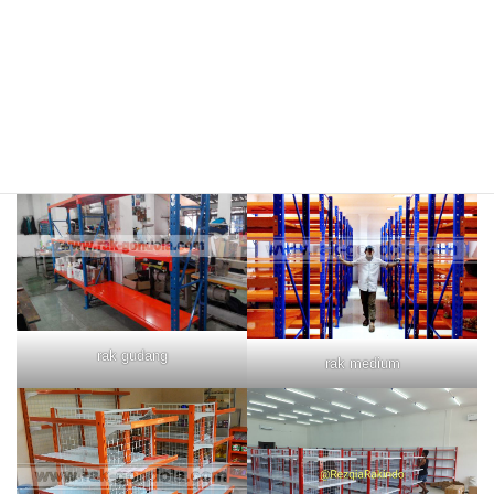
rak merah
rak biru
rak gudang
rak medium