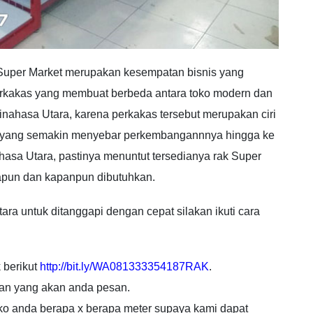
g Super Market merupakan kesempatan bisnis yang
erkakas yang membuat berbeda antara toko modern dan
inahasa Utara, karena perkakas tersebut merupakan ciri
n yang semakin menyebar perkembangannnya hingga ke
asa Utara, pastinya menuntut tersedianya rak Super
apun dan kapanpun dibutuhkan.
a untuk ditanggapi dengan cepat silakan ikuti cara
 berikut
http://bit.ly/WA081333354187RAK
.
yan yang akan anda pesan.
toko anda berapa x berapa meter supaya kami dapat