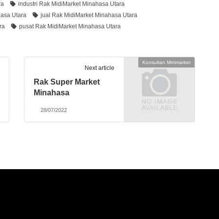
ra
industri Rak MidiMarket Minahasa Utara
hasa Utara
jual Rak MidiMarket Minahasa Utara
ra
pusat Rak MidiMarket Minahasa Utara
Konsultan Minimarket
Next article
Rak Super Market
Minahasa
28/07/2022