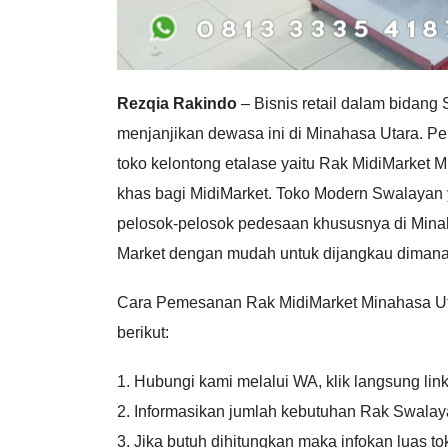
Rezqia Rakindo
– Bisnis retail dalam bidan
menjanjikan dewasa ini di Minahasa Utara. P
toko kelontong etalase yaitu Rak MidiMarket M
khas bagi MidiMarket. Toko Modern Swalaya
pelosok-pelosok pedesaan khususnya di Minah
Market dengan mudah untuk dijangkau diman
Cara Pemesanan Rak MidiMarket Minahasa Utar
berikut:
1. Hubungi kami melalui WA, klik langsung link
2. Informasikan jumlah kebutuhan Rak Swala
3. Jika butuh dihitungkan maka infokan luas 