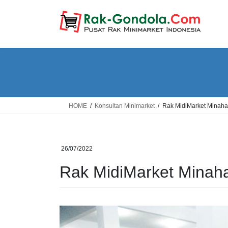
Skip
Skip
to
to
the
the
content
Navigation
HOME
Konsultan Minimarket
Rak MidiMarket Minaha
26/07/2022
Rak MidiMarket Minah