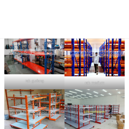
rak merah
rak biru
rak gudang
rak medium