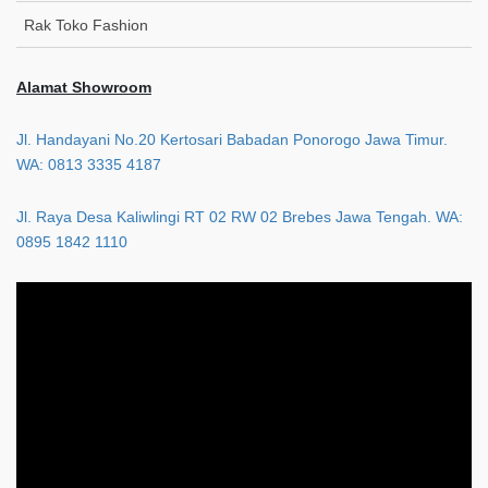
Rak Toko Fashion
Alamat Showroom
Jl. Handayani No.20 Kertosari Babadan Ponorogo Jawa Timur.
WA: 0813 3335 4187
Jl. Raya Desa Kaliwlingi RT 02 RW 02 Brebes Jawa Tengah. WA:
0895 1842 1110