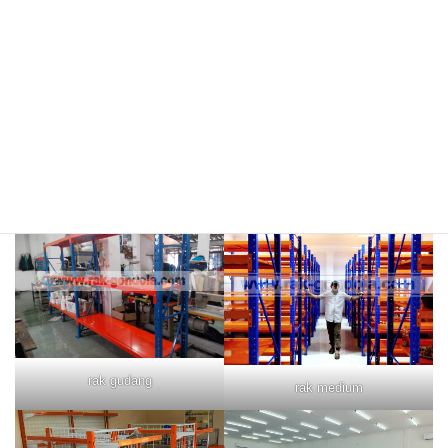
rak merah
rak biru
rak gudang
rak medium