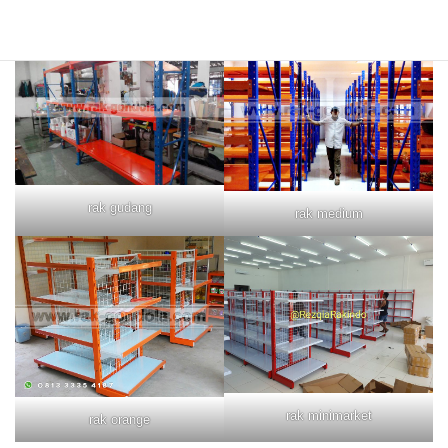
rak merah
rak biru
rak gudang
rak medium
rak minimarket
rak orange