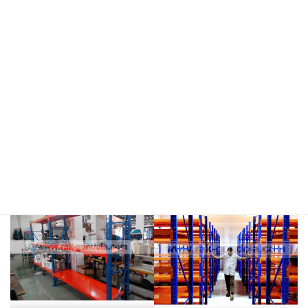
meja kasir & rak
rak hijau
rokok/kosmetik
rak merah
rak biru