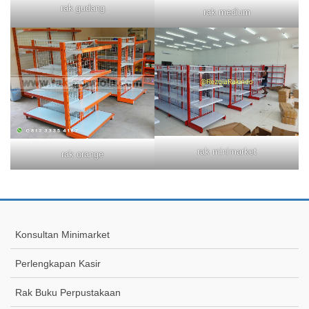
rak gudang
rak medium
rak minimarket
rak orange
Konsultan Minimarket
Perlengkapan Kasir
Rak Buku Perpustakaan