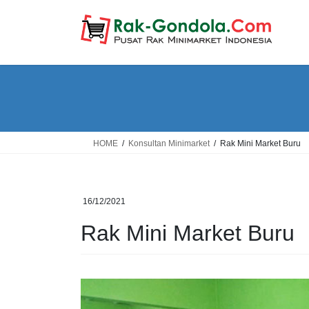
Skip
Skip
to
to
the
the
content
Navigation
HOME
Konsultan Minimarket
Rak Mini Market Buru
16/12/2021
Rak Mini Market Buru