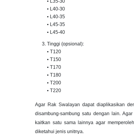
• L35-30
• L40-30
• L40-35
• L45-35
• L45-40
Tinggi (opsional):
• T120
• T150
• T170
• T180
• T200
• T220
Agar Rak Swalayan dapat diaplikasikan de
disambung-sambung satu dengan lain. Agar 
kaitkan satu sama lainnya agar memperole
diketahui jenis unitnya.