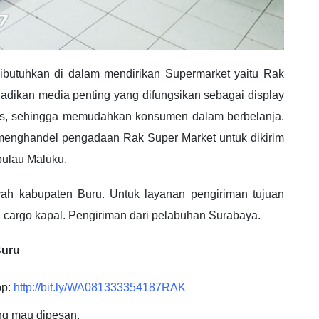
butuhkan di dalam mendirikan Supermarket yaitu Rak
jadikan media penting yang difungsikan sebagai display
is, sehingga memudahkan konsumen dalam berbelanja.
 menghandel pengadaan Rak Super Market untuk dikirim
pulau Maluku.
yah kabupaten Buru. Untuk layanan pengiriman tujuan
 cargo kapal. Pengiriman dari pelabuhan Surabaya.
Buru
pp:
http://bit.ly/WA081333354187RAK
ang mau dipesan.