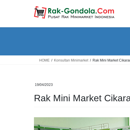
Skip
Skip
to
to
the
the
content
Navigation
HOME
Konsultan Minimarket
Rak Mini Market Cikar
19/04/2023
Rak Mini Market Cikar