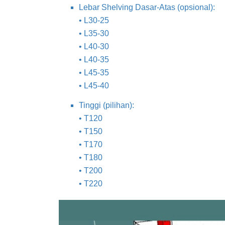
Lebar Shelving Dasar-Atas (opsional):
• L30-25
• L35-30
• L40-30
• L40-35
• L45-35
• L45-40
Tinggi (pilihan):
• T120
• T150
• T170
• T180
• T200
• T220