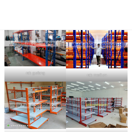
rak merah
rak biru
rak gudang
rak medium