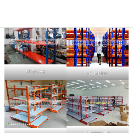
rak merah
rak biru
rak gudang
rak medium
rak minimarket