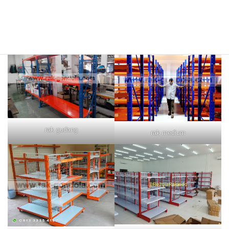
rak merah
rak biru
rak gudang
rak medium