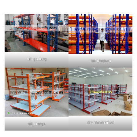
rak gudang
rak medium
rak minimarket
rak orange