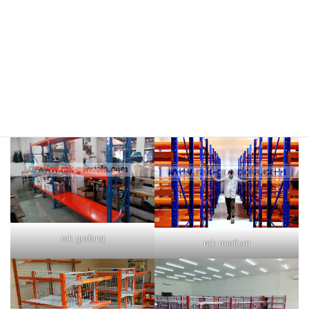
rak merah
rak biru
rak gudang
rak medium