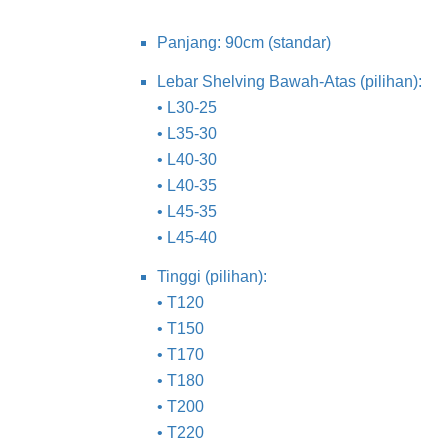
Panjang: 90cm (standar)
Lebar Shelving Bawah-Atas (pilihan):
• L30-25
• L35-30
• L40-30
• L40-35
• L45-35
• L45-40
Tinggi (pilihan):
• T120
• T150
• T170
• T180
• T200
• T220