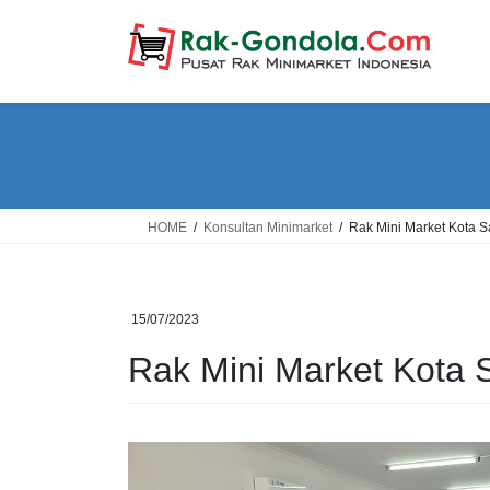
Skip
Skip
to
to
the
the
content
Navigation
HOME
Konsultan Minimarket
Rak Mini Market Kota S
15/07/2023
Rak Mini Market Kota S