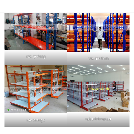
rak gudang
rak medium
rak minimarket
rak orange