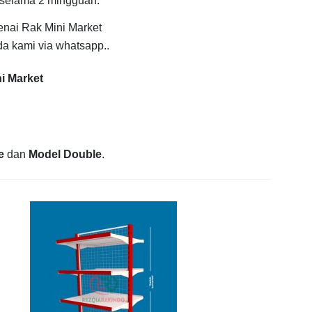
 selama 2 mingguan.
enai Rak Mini Market
a kami via whatsapp..
i Market
e
dan
Model Double
.