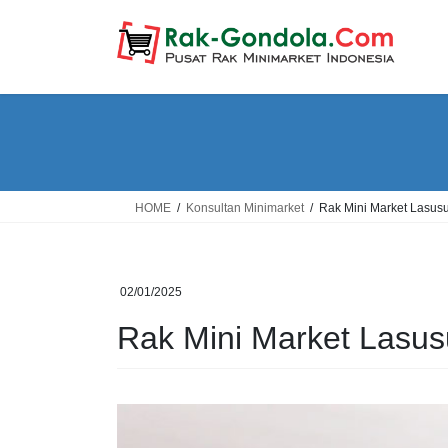
Skip
Skip
to
to
the
the
content
Navigation
HOME
Konsultan Minimarket
Rak Mini Market Lasus
02/01/2025
Rak Mini Market Lasu