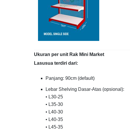
Ukuran per unit Rak Mini Market
Lasusua terdiri dari:
Panjang: 90cm (default)
Lebar Shelving Dasar-Atas (opsional):
• L30-25
• L35-30
• L40-30
• L40-35
• L45-35