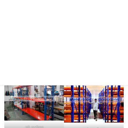
meja kasir & rak
rak hijau
rokok/kosmetik
rak merah
rak biru
rak gudang