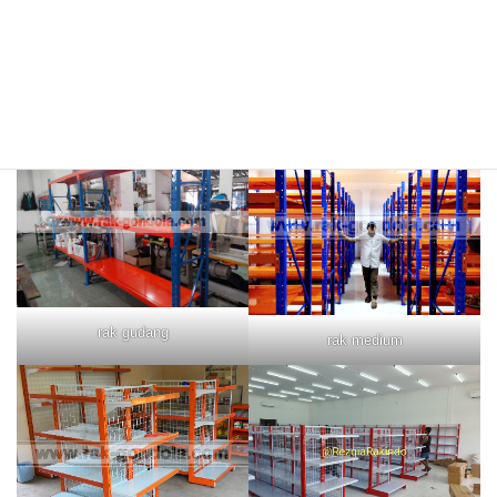
rak merah
rak biru
rak gudang
rak medium