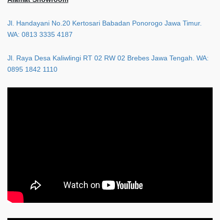
Jl. Handayani No.20 Kertosari Babadan Ponorogo Jawa Timur.
WA: 0813 3335 4187
Jl. Raya Desa Kaliwlingi RT 02 RW 02 Brebes Jawa Tengah. WA:
0895 1842 1110