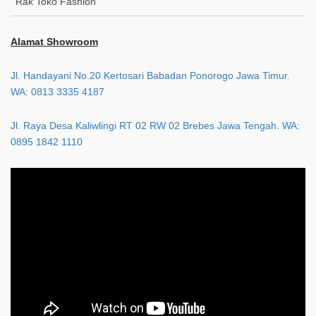
Rak Toko Fashion
Alamat Showroom
Jl. Handayani No.20 Kertosari Babadan Ponorogo Jawa Timur.
WA: 0813 3335 4187
Jl. Raya Desa Kaliwlingi RT 02 RW 02 Brebes Jawa Tengah. WA:
0895 1842 1110