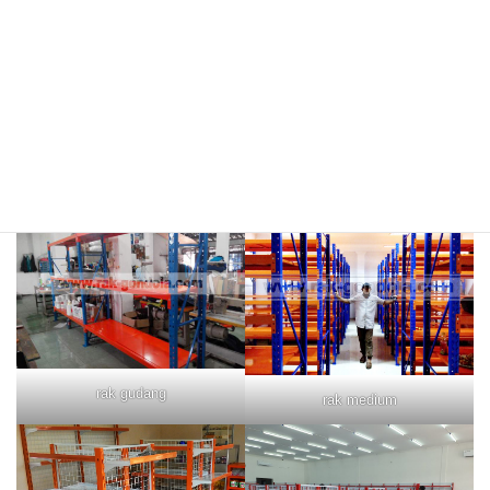
rak merah
rak biru
rak gudang
rak medium