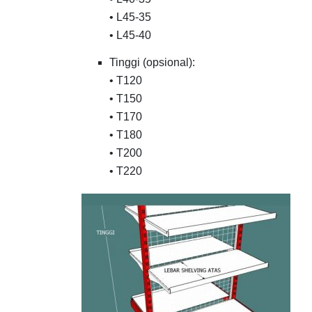
• L45-35
• L45-40
Tinggi (opsional):
• T120
• T150
• T170
• T180
• T200
• T220