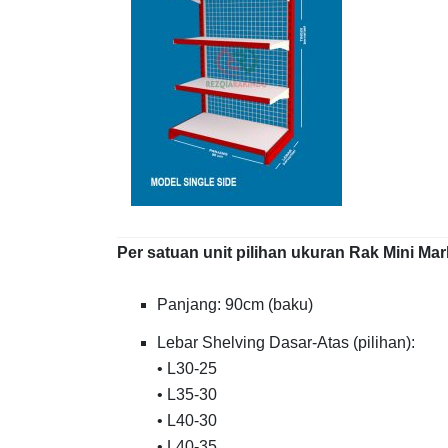
Per satuan unit pilihan ukuran Rak Mini Ma
Panjang: 90cm (baku)
Lebar Shelving Dasar-Atas (pilihan):
• L30-25
• L35-30
• L40-30
• L40-35