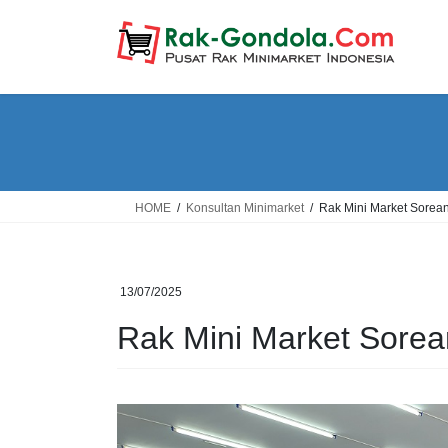
Skip
Skip
to
to
the
the
content
Navigation
HOME
Konsultan Minimarket
Rak Mini Market Sorea
13/07/2025
Rak Mini Market Sore