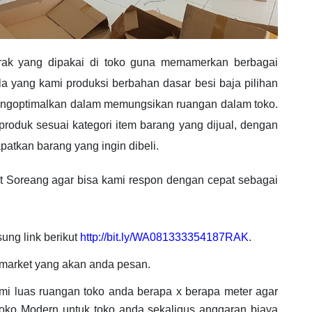
rak yang dipakai di toko guna memamerkan berbagai
la yang kami produksi berbahan dasar besi baja pilihan
 mengoptimalkan dalam memungsikan ruangan dalam toko.
 produk sesuai kategori item barang yang dijual, dengan
tkan barang yang ingin dibeli.
t Soreang agar bisa kami respon dengan cepat sebagai
ung link berikut
http://bit.ly/WA081333354187RAK
.
imarket yang akan anda pesan.
ami luas ruangan toko anda berapa x berapa meter agar
oko Modern untuk toko anda sekaligus anggaran biaya