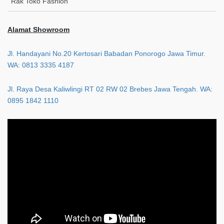
Rak Toko Fashion
Alamat Showroom
Jl. Handayani No.20 Kertosari Babadan Ponorogo Jawa Timur.
WA: 0813 3335 4187
Jl. Raya Desa Kaliwlingi RT 02 RW 02 Brebes Jawa Tengah. WA:
0895 1842 1110