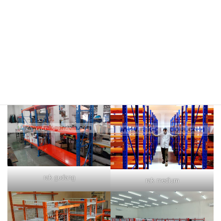
rak merah
rak biru
rak gudang
rak medium