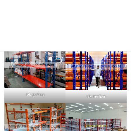
rak merah
rak biru
rak gudang
rak medium