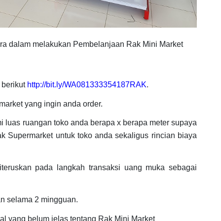
era dalam melakukan Pembelanjaan Rak Mini Market
 berikut
http://bit.ly/WA081333354187RAK
.
arket yang ingin anda order.
mi luas ruangan toko anda berapa x berapa meter supaya
k Supermarket untuk toko anda sekaligus rincian biaya
iteruskan pada langkah transaksi uang muka sebagai
an selama 2 mingguan.
al yang belum jelas tentang Rak Mini Market