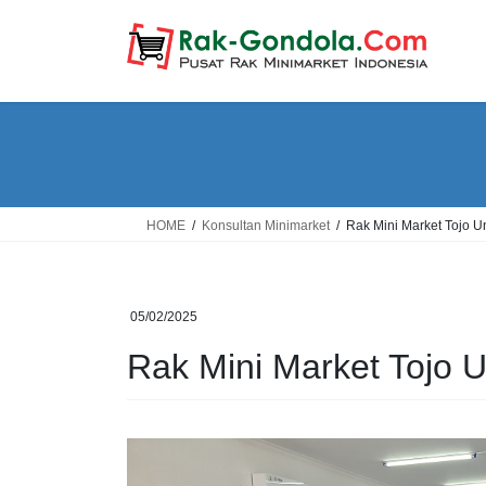
Skip
Skip
to
to
the
the
content
Navigation
HOME
Konsultan Minimarket
Rak Mini Market Tojo 
05/02/2025
Rak Mini Market Tojo 