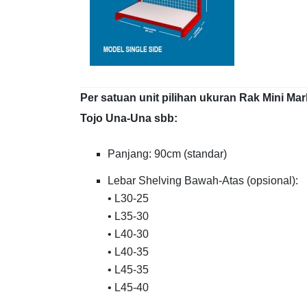
Per satuan unit pilihan ukuran Rak Mini Mar
Tojo Una-Una sbb:
Panjang: 90cm (standar)
Lebar Shelving Bawah-Atas (opsional):
• L30-25
• L35-30
• L40-30
• L40-35
• L45-35
• L45-40