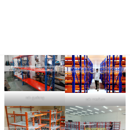
rak merah
rak biru
rak gudang
rak medium