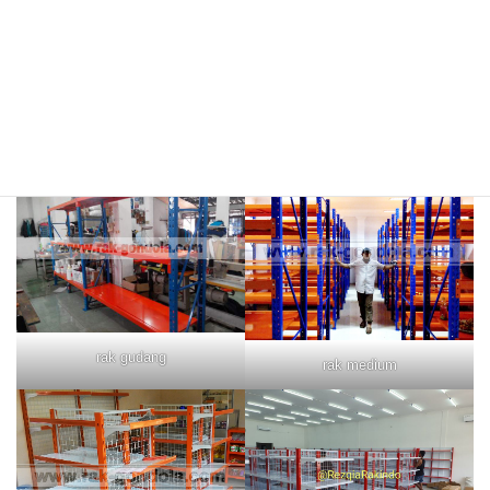
rak merah
rak biru
rak gudang
rak medium