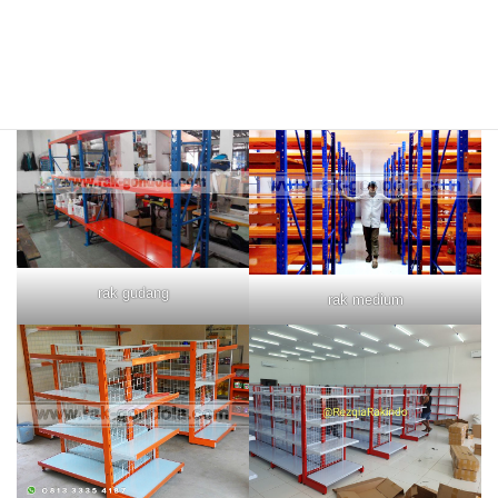
rak merah
rak biru
rak gudang
rak medium