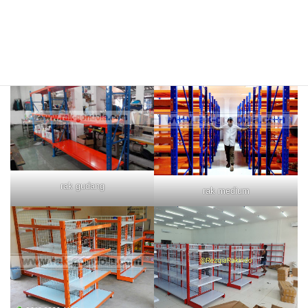
rak merah
rak biru
rak gudang
rak medium