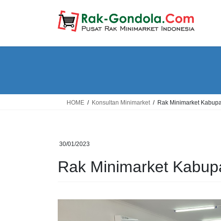
Skip
Skip
to
to
the
the
content
Navigation
HOME
Konsultan Minimarket
Rak Minimarket Kabup
30/01/2023
Rak Minimarket Kabup