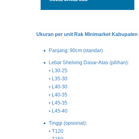
Ukuran per unit Rak Minimarket Kabupaten B
Panjang: 90cm (standar)
Lebar Shelving Dasar-Atas (pilihan):
• L30-25
• L35-30
• L40-30
• L40-35
• L45-35
• L45-40
Tinggi (opsional):
• T120