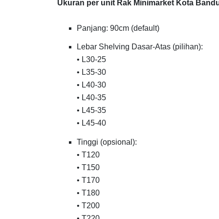
Ukuran per unit Rak Minimarket Kota Bandun
Panjang: 90cm (default)
Lebar Shelving Dasar-Atas (pilihan):
• L30-25
• L35-30
• L40-30
• L40-35
• L45-35
• L45-40
Tinggi (opsional):
• T120
• T150
• T170
• T180
• T200
• T220