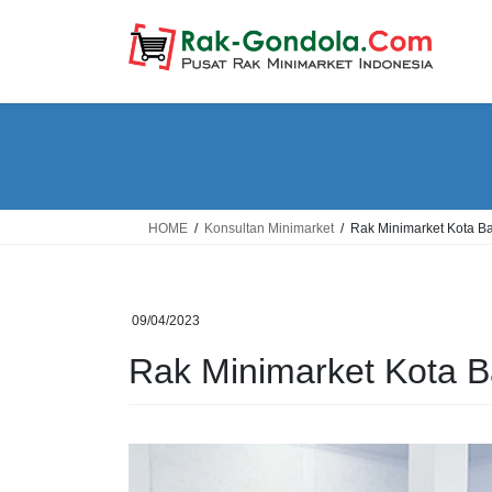
Skip
Skip
to
to
the
the
content
Navigation
HOME
Konsultan Minimarket
Rak Minimarket Kota 
09/04/2023
Rak Minimarket Kota 