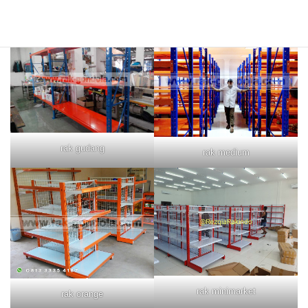
rak merah
rak biru
rak gudang
rak medium
rak minimarket
rak orange