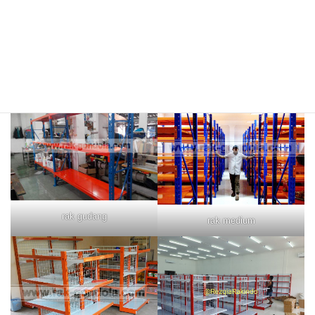
rak merah
rak biru
rak gudang
rak medium