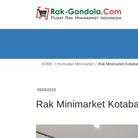
Skip
Skip
to
to
the
the
content
Navigation
HOME
Konsultan Minimarket
Rak Minimarket Kotaba
09/09/2025
Rak Minimarket Kotab