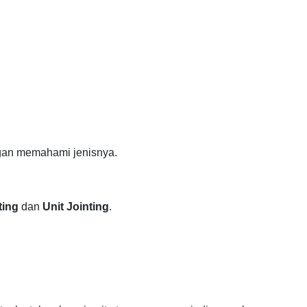
ngan memahami jenisnya.
ting
dan
Unit Jointing
.