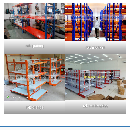
rak gudang
rak medium
rak minimarket
rak orange