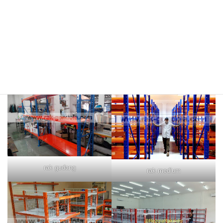
rak merah
rak biru
rak gudang
rak medium